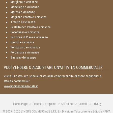
Marghera e vicinanze
Martellago e vicinanze
Marcon e vicinanze
Mogliano Veneto e vicinanze
Treviso e vicinanze
Castelfranco Veneto e vicinanze
Conegliano e vicinanze
San Donà di Piave e vicinanze
Jesolo e vicinanze
Portogruaro e vicinanze
Pordenone e vicinanze
Bassano del grappa
VUOI VENDERE O ACQUISTARE UN'ATTIVITA' COMMERCIALE?
Visita il nostro sito specializzato nella compravendita di esercizi pubblici e
attività commerciali:
www.lindicecommerciale.it
Home Page
Le nostre proposte
Chi siamo
Contatti
Privacy
© 2009 - 2026 L'INDICE COMMERCIALE S.R.L.S. - Divisione Tabaccherie e Edicole - P.IVA