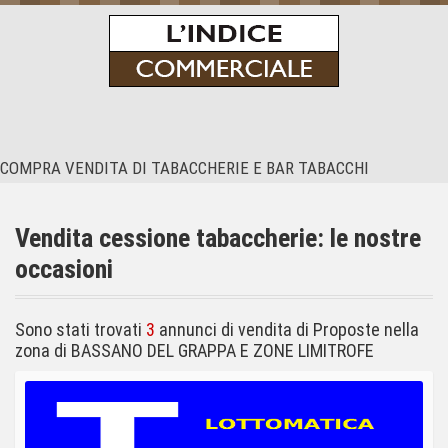
COMPRA VENDITA DI TABACCHERIE E BAR TABACCHI
Home Page
Le nostre proposte
Vendita cessione tabaccherie: le nostre
Speciale Bar e Ristoranti
occasioni
Chi Siamo
Contatti
Sono stati trovati
3
annunci di vendita di Proposte nella
zona di BASSANO DEL GRAPPA E ZONE LIMITROFE