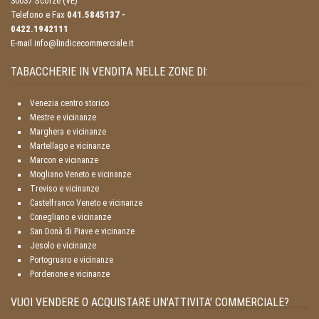
30037 Scorzè (VE)
Telefono e Fax
041.5845137 -
0422.1942111
E-mail info@lindicecommerciale.it
TABACCHERIE IN VENDITA NELLE ZONE DI:
Venezia centro storico
Mestre e vicinanze
Marghera e vicinanze
Martellago e vicinanze
Marcon e vicinanze
Mogliano Veneto e vicinanze
Treviso e vicinanze
Castelfranco Veneto e vicinanze
Conegliano e vicinanze
San Donà di Piave e vicinanze
Jesolo e vicinanze
Portogruaro e vicinanze
Pordenone e vicinanze
VUOI VENDERE O ACQUISTARE UN'ATTIVITA' COMMERCIALE?