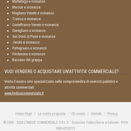
Martellago e vicinanze
Marcon e vicinanze
Mogliano Veneto e vicinanze
Treviso e vicinanze
Castelfranco Veneto e vicinanze
Conegliano e vicinanze
San Donà di Piave e vicinanze
Jesolo e vicinanze
Portogruaro e vicinanze
Pordenone e vicinanze
Bassano del grappa
VUOI VENDERE O ACQUISTARE UN'ATTIVITA' COMMERCIALE?
Visita il nostro sito specializzato nella compravendita di esercizi pubblici e
attività commerciali:
www.lindicecommerciale.it
Home Page
Le nostre proposte
Chi siamo
Contatti
Privacy
© 2009 - 2026 L'INDICE COMMERCIALE S.R.L.S. - Divisione Tabaccherie e Edicole - P.IVA
04854250273