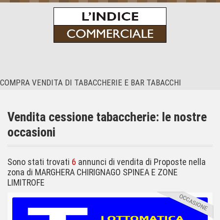
COMPRA VENDITA DI TABACCHERIE E BAR TABACCHI
Home Page
Le nostre proposte
Vendita cessione tabaccherie: le nostre
Speciale Bar e Ristoranti
occasioni
Chi Siamo
Contatti
Sono stati trovati
6
annunci di vendita di Proposte nella
zona di MARGHERA CHIRIGNAGO SPINEA E ZONE
LIMITROFE