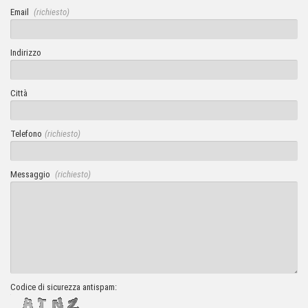
Email
(richiesto)
Indirizzo
Città
Telefono
(richiesto)
Messaggio
(richiesto)
Codice di sicurezza antispam: