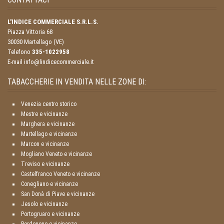
L'INDICE COMMERCIALE S.R.L.S.
Piazza Vittoria 68
30030 Martellago (VE)
Telefono
335-1022958
E-mail info@lindicecommerciale.it
TABACCHERIE IN VENDITA NELLE ZONE DI:
Venezia centro storico
Mestre e vicinanze
Marghera e vicinanze
Martellago e vicinanze
Marcon e vicinanze
Mogliano Veneto e vicinanze
Treviso e vicinanze
Castelfranco Veneto e vicinanze
Conegliano e vicinanze
San Donà di Piave e vicinanze
Jesolo e vicinanze
Portogruaro e vicinanze
Pordenone e vicinanze